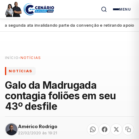
MENU
segunda ata invalidando parte da convenção e retirando apoio a Raq
INÍCIO
›
NOTÍCIAS
NOTÍCIAS
Galo da Madrugada
contagia foliões em seu
43º desfile
Américo Rodrigo
22/02/2020 às 19:21