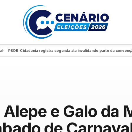
SDB-Cidadania registra segunda ata invalidando parte da convenção e r
e Alepe e Galo da
ábado de Carnava