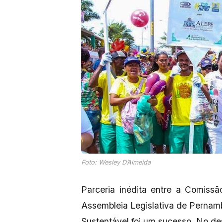
Foto: Wesley D’Almeida
Parceria inédita entre a Comiss
Assembleia Legislativa de Pernam
Sustentável foi um sucesso. No des