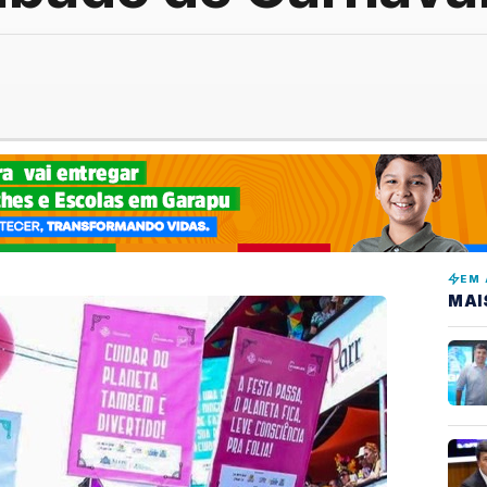
EM 
MAI