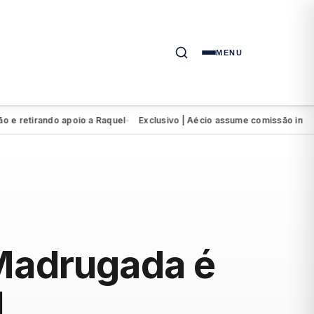
MENU
etirando apoio a Raquel
Exclusivo | Aécio assume comissão intervent
●
 Madrugada é
l