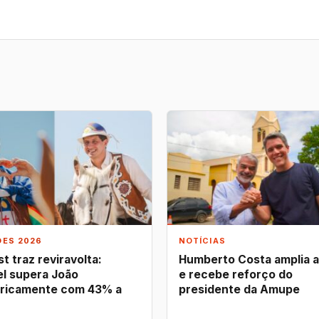
ÕES 2026
NOTÍCIAS
t traz reviravolta:
Humberto Costa amplia 
l supera João
e recebe reforço do
ricamente com 43% a
presidente da Amupe