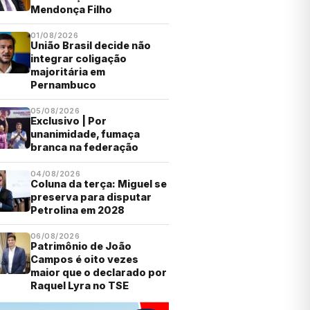
Mendonça Filho
01/08/2026
União Brasil decide não
integrar coligação
majoritária em
Pernambuco
05/08/2026
Exclusivo | Por
unanimidade, fumaça
branca na federação
04/08/2026
Coluna da terça: Miguel se
preserva para disputar
Petrolina em 2028
06/08/2026
Patrimônio de João
Campos é oito vezes
maior que o declarado por
Raquel Lyra no TSE