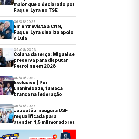
maior que o declarado por
Raquel Lyra no TSE
06/08/2026
Em entrevista à CNN,
Raquel Lyra sinaliza apoio
a Lula
04/08/2026
Coluna da terça: Miguel se
preserva para disputar
Petrolina em 2028
05/08/2026
Exclusivo | Por
unanimidade, fumaça
branca na federação
06/08/2026
Jaboatão inaugura USF
requalificada para
atender 4,5 mil moradores