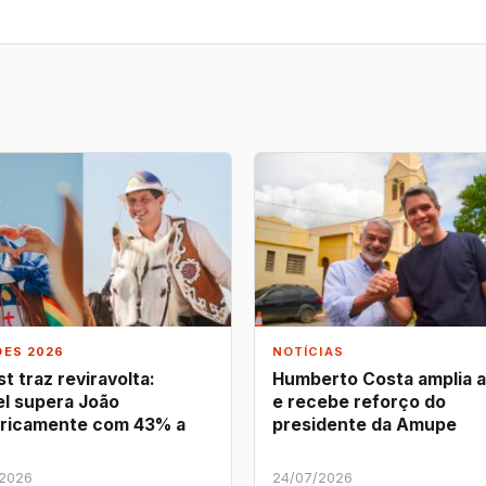
ÕES 2026
NOTÍCIAS
t traz reviravolta:
Humberto Costa amplia 
l supera João
e recebe reforço do
ricamente com 43% a
presidente da Amupe
/2026
24/07/2026