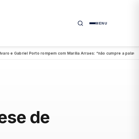
MENU
 e Gabriel Porto rompem com Marília Arraes: “não cumpre a palavra”
A
●
ese de