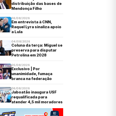
distribuição das bases de
Mendonça Filho
06/08/2026
Em entrevista à CNN,
Raquel Lyra sinaliza apoio
a Lula
04/08/2026
Coluna da terça: Miguel se
preserva para disputar
Petrolina em 2028
05/08/2026
Exclusivo | Por
unanimidade, fumaça
branca na federação
06/08/2026
Jaboatão inaugura USF
requalificada para
atender 4,5 mil moradores