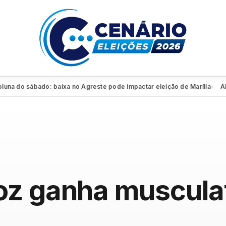
do sábado: baixa no Agreste pode impactar eleição de Marília
Álvaro
●
oz ganha musculat