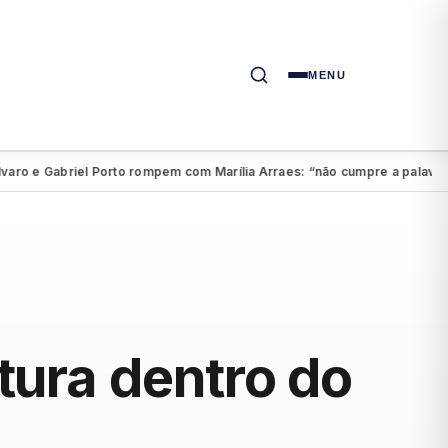
MENU
 e Gabriel Porto rompem com Marília Arraes: “não cumpre a palavra”
A
●
ura dentro do