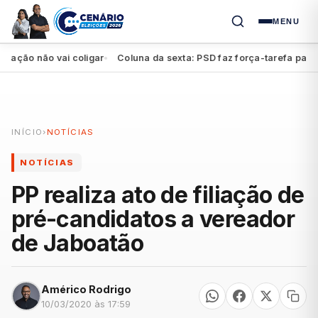
MENU
ão não vai coligar
Coluna da sexta: PSD faz força-tarefa para imp
●
INÍCIO
›
NOTÍCIAS
NOTÍCIAS
PP realiza ato de filiação de
pré-candidatos a vereador
de Jaboatão
Américo Rodrigo
10/03/2020 às 17:59