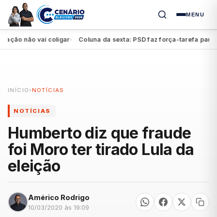
MENU
ão não vai coligar
Coluna da sexta: PSD faz força-tarefa para imp
●
INÍCIO
›
NOTÍCIAS
NOTÍCIAS
Humberto diz que fraude
foi Moro ter tirado Lula da
eleição
Américo Rodrigo
10/03/2020 às 19:09