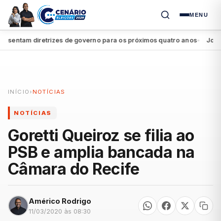
MENU
entam diretrizes de governo para os próximos quatro anos
João Cam
●
INÍCIO
›
NOTÍCIAS
NOTÍCIAS
Goretti Queiroz se filia ao
PSB e amplia bancada na
Câmara do Recife
Américo Rodrigo
11/03/2020 às 08:30