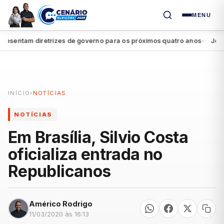
MENU
sentam diretrizes de governo para os próximos quatro anos
João Ca
●
INÍCIO
›
NOTÍCIAS
NOTÍCIAS
Em Brasília, Silvio Costa
oficializa entrada no
Republicanos
Américo Rodrigo
11/03/2020 às 16:13