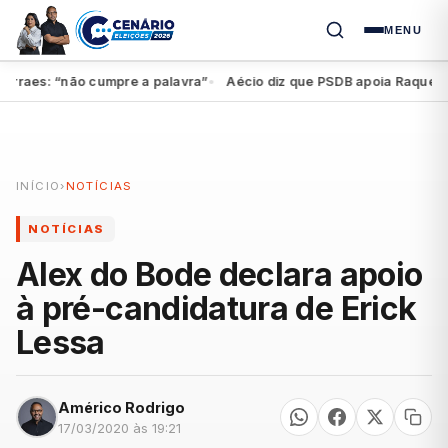
MENU
aes: “não cumpre a palavra”
Aécio diz que PSDB apoia Raquel, mas 
●
INÍCIO
›
NOTÍCIAS
NOTÍCIAS
Alex do Bode declara apoio
à pré-candidatura de Erick
Lessa
Américo Rodrigo
17/03/2020 às 19:21