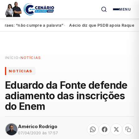
MENU
aes: “não cumpre a palavra”
Aécio diz que PSDB apoia Raquel, mas 
●
INÍCIO
›
NOTÍCIAS
NOTÍCIAS
Eduardo da Fonte defende
adiamento das inscrições
do Enem
Américo Rodrigo
07/04/2020 às 17:57