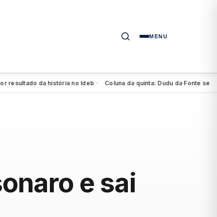
MENU
sultado da história no Ideb
Coluna da quinta: Dudu da Fonte se agigant
●
sonaro e sai