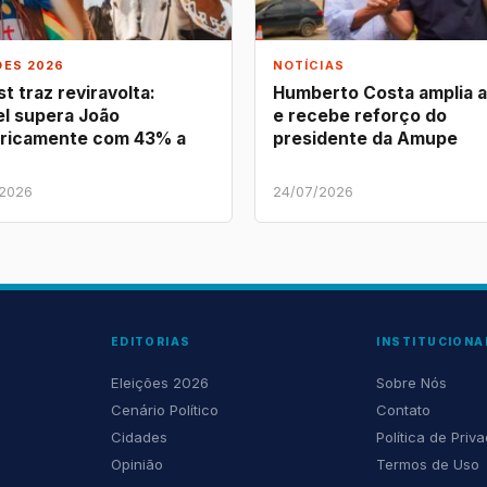
ÕES 2026
NOTÍCIAS
t traz reviravolta:
Humberto Costa amplia 
l supera João
e recebe reforço do
ricamente com 43% a
presidente da Amupe
/2026
24/07/2026
EDITORIAS
INSTITUCIONA
Eleições 2026
Sobre Nós
Cenário Político
Contato
Cidades
Política de Priv
Opinião
Termos de Uso