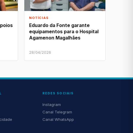
NOTÍCIAS
apoios
Eduardo da Fonte garante
equipamentos para o Hospital
Agamenon Magalhães
28/04/2026
L
REDES SOCIAIS
Instagram
Canal Telegram
acidade
Canal WhatsApp