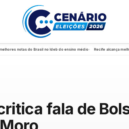
res notas do Brasil no Ideb do ensino médio
Recife alcança melhor re
●
ritica fala de Bol
 Moro