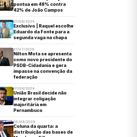
pontua em 48% contra
42% de João Campos
01/08/2026
Exclusivo | Raquel escolhe
Eduardo da Fonte para a
segunda vaga na chapa
31/07/2026
Nilton Mota se apresenta
como novo presidente do
PSDB-Cidadania e gera
impasse na convenção da
federação
01/08/2026
União Brasil decide não
integrar coligação
majoritária em
Pernambuco
05/08/2026
Coluna da quarta: a
distribuição das bases de