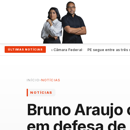
ampliar protagonismo na Câmara Federal
PE segue entre as três melho
ÚLTIMAS NOTÍCIAS
●
INÍCIO
›
NOTÍCIAS
NOTÍCIAS
Bruno Araujo c
em defesa de