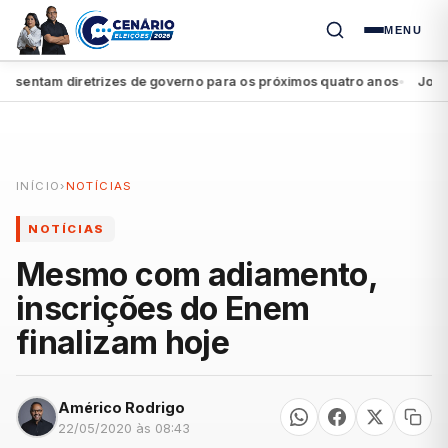
MENU
entam diretrizes de governo para os próximos quatro anos
João Ca
●
INÍCIO
›
NOTÍCIAS
NOTÍCIAS
Mesmo com adiamento,
inscrições do Enem
finalizam hoje
Américo Rodrigo
22/05/2020 às 08:43