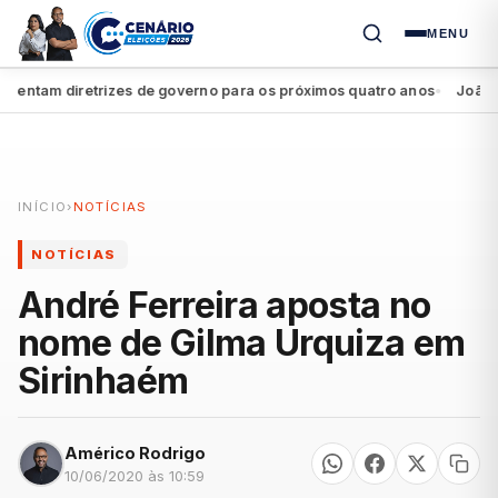
MENU
ntam diretrizes de governo para os próximos quatro anos
João Camp
●
INÍCIO
›
NOTÍCIAS
NOTÍCIAS
André Ferreira aposta no
nome de Gilma Urquiza em
Sirinhaém
Américo Rodrigo
10/06/2020 às 10:59