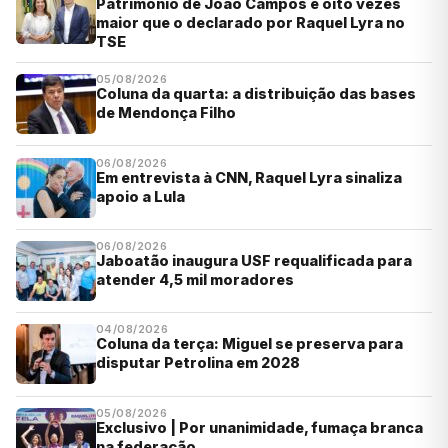
Patrimônio de João Campos é oito vezes
maior que o declarado por Raquel Lyra no
TSE
05/08/2026
Coluna da quarta: a distribuição das bases
de Mendonça Filho
06/08/2026
Em entrevista à CNN, Raquel Lyra sinaliza
apoio a Lula
06/08/2026
Jaboatão inaugura USF requalificada para
atender 4,5 mil moradores
04/08/2026
Coluna da terça: Miguel se preserva para
disputar Petrolina em 2028
05/08/2026
Exclusivo | Por unanimidade, fumaça branca
na federação