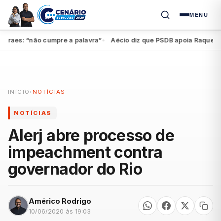
MENU
aes: “não cumpre a palavra”
Aécio diz que PSDB apoia Raquel, mas 
●
INÍCIO
›
NOTÍCIAS
NOTÍCIAS
Alerj abre processo de
impeachment contra
governador do Rio
Américo Rodrigo
10/06/2020 às 19:03