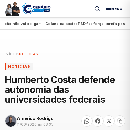
MENU
 não vai coligar
Coluna da sexta: PSD faz força-tarefa para impul
●
INÍCIO
›
NOTÍCIAS
NOTÍCIAS
Humberto Costa defende
autonomia das
universidades federais
Américo Rodrigo
11/06/2020 às 08:35