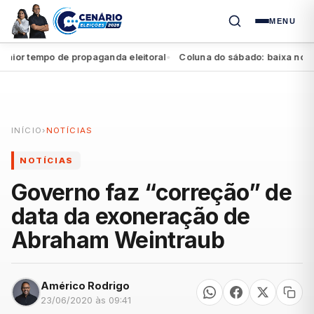
MENU
r tempo de propaganda eleitoral
Coluna do sábado: baixa no Agres
●
INÍCIO
›
NOTÍCIAS
NOTÍCIAS
Governo faz “correção” de
data da exoneração de
Abraham Weintraub
Américo Rodrigo
23/06/2020 às 09:41