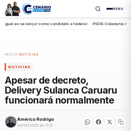
MENU
el ao se lançar como candidato a federal
PSDB-Cidadania registra
●
INÍCIO
›
NOTÍCIAS
NOTÍCIAS
Apesar de decreto,
Delivery Sulanca Caruaru
funcionará normalmente
Américo Rodrigo
24/06/2020 às 11:12