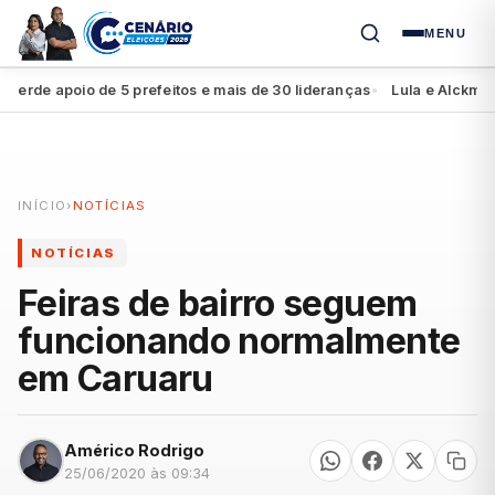
MENU
de apoio de 5 prefeitos e mais de 30 lideranças
Lula e Alckmin ap
●
INÍCIO
›
NOTÍCIAS
NOTÍCIAS
Feiras de bairro seguem
funcionando normalmente
em Caruaru
Américo Rodrigo
25/06/2020 às 09:34