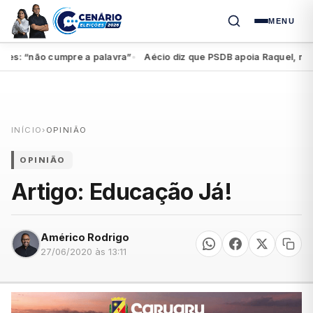
MENU
: “não cumpre a palavra”
Aécio diz que PSDB apoia Raquel, mas fed
●
INÍCIO
›
OPINIÃO
OPINIÃO
Artigo: Educação Já!
Américo Rodrigo
27/06/2020 às 13:11