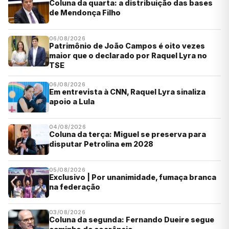
Coluna da quarta: a distribuição das bases
de Mendonça Filho
06/08/2026
Patrimônio de João Campos é oito vezes
maior que o declarado por Raquel Lyra no
TSE
06/08/2026
Em entrevista à CNN, Raquel Lyra sinaliza
apoio a Lula
04/08/2026
Coluna da terça: Miguel se preserva para
disputar Petrolina em 2028
05/08/2026
Exclusivo | Por unanimidade, fumaça branca
na federação
03/08/2026
Coluna da segunda: Fernando Dueire segue