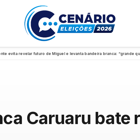
ita revelar futuro de Miguel e levanta bandeira branca: “grande quadro”
nca Caruaru bate