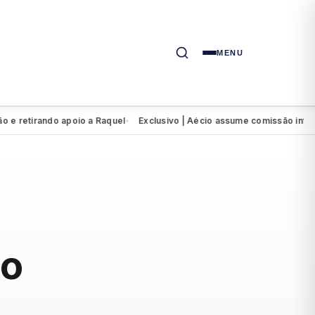
MENU
etirando apoio a Raquel
Exclusivo | Aécio assume comissão interven
●
co