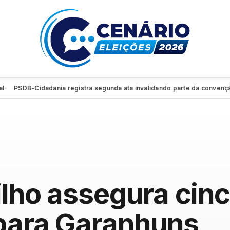
SDB-Cidadania registra segunda ata invalidando parte da convenção e r
ilho assegura cin
 para Garanhuns