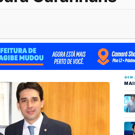
EM 
MAI