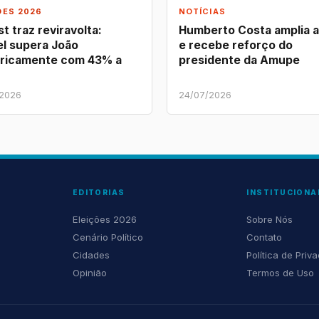
ÕES 2026
NOTÍCIAS
t traz reviravolta:
Humberto Costa amplia 
l supera João
e recebe reforço do
ricamente com 43% a
presidente da Amupe
/2026
24/07/2026
EDITORIAS
INSTITUCIONA
Eleições 2026
Sobre Nós
Cenário Político
Contato
Cidades
Política de Priv
Opinião
Termos de Uso