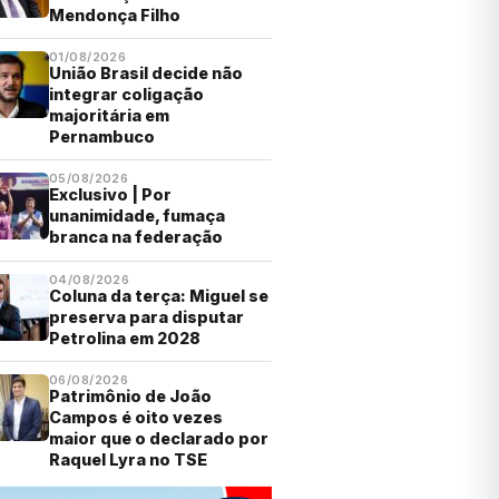
Mendonça Filho
01/08/2026
União Brasil decide não
integrar coligação
majoritária em
Pernambuco
05/08/2026
Exclusivo | Por
unanimidade, fumaça
branca na federação
04/08/2026
Coluna da terça: Miguel se
preserva para disputar
Petrolina em 2028
06/08/2026
Patrimônio de João
Campos é oito vezes
maior que o declarado por
Raquel Lyra no TSE