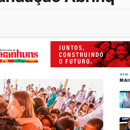
EM 
MAI