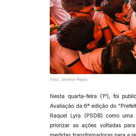
Foto: Janaina Pepeu
Nesta quarta-feira (1º), foi pub
Avaliação da 6ª edição do “Prefei
Raquel Lyra (PSDB) como uma 
priorizar as ações voltadas par
medidas transformadoras para a re