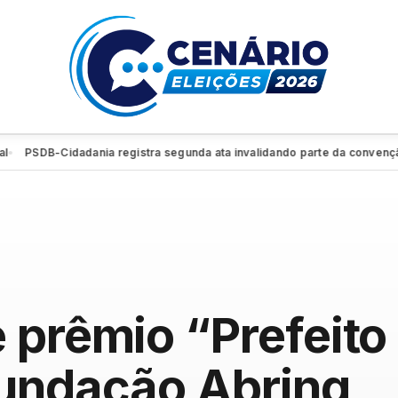
SDB-Cidadania registra segunda ata invalidando parte da convenção e re
 prêmio “Prefeit
Fundação Abrinq