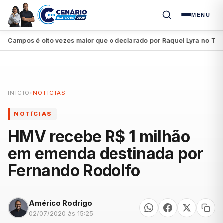
MENU
ampos é oito vezes maior que o declarado por Raquel Lyra no TSE
●
INÍCIO
›
NOTÍCIAS
NOTÍCIAS
HMV recebe R$ 1 milhão
em emenda destinada por
Fernando Rodolfo
Américo Rodrigo
02/07/2020 às 15:25