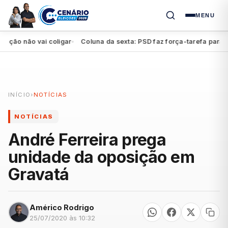
MENU
o não vai coligar
Coluna da sexta: PSD faz força-tarefa para impu
●
INÍCIO
›
NOTÍCIAS
NOTÍCIAS
André Ferreira prega
unidade da oposição em
Gravatá
Américo Rodrigo
25/07/2020 às 10:32