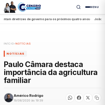
MENU
am diretrizes de governo para os próximos quatro anos
João Campos
●
INÍCIO
›
NOTÍCIAS
NOTÍCIAS
Paulo Câmara destaca
importância da agricultura
familiar
Américo Rodrigo
19/08/2020 às 19:39