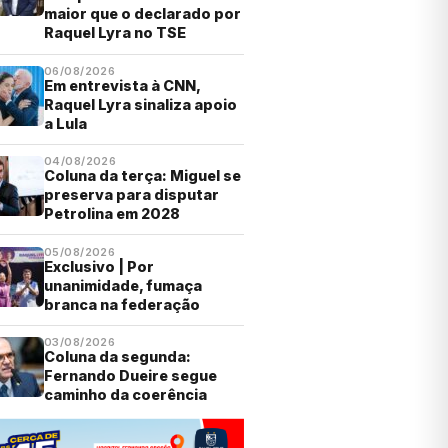
maior que o declarado por
Raquel Lyra no TSE
06/08/2026
Em entrevista à CNN,
Raquel Lyra sinaliza apoio
a Lula
04/08/2026
Coluna da terça: Miguel se
preserva para disputar
Petrolina em 2028
05/08/2026
Exclusivo | Por
unanimidade, fumaça
branca na federação
03/08/2026
Coluna da segunda:
Fernando Dueire segue
caminho da coerência