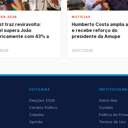
ÕES 2026
NOTÍCIAS
t traz reviravolta:
Humberto Costa amplia 
l supera João
e recebe reforço do
ricamente com 43% a
presidente da Amupe
/2026
24/07/2026
EDITORIAS
INSTITUCIONA
Eleições 2026
Sobre Nós
Cenário Político
Contato
Cidades
Política de Priv
Opinião
Termos de Uso