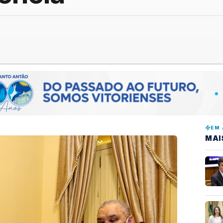
EM 
MAI