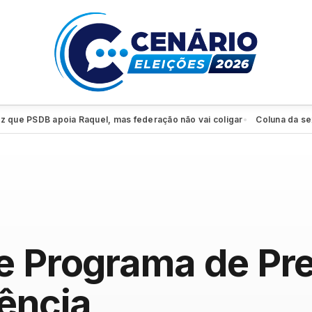
e PSDB apoia Raquel, mas federação não vai coligar
Coluna da sexta: 
●
te Programa de Pr
lência