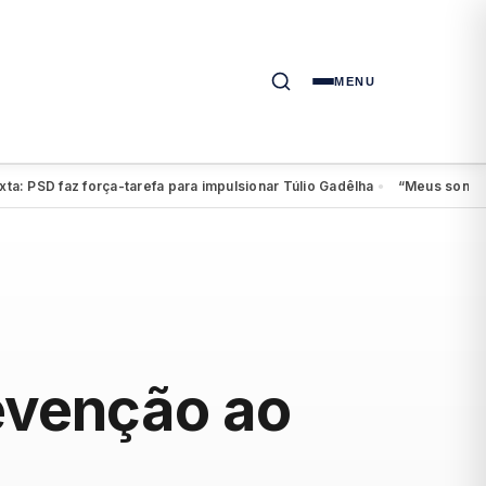
MENU
PSD faz força-tarefa para impulsionar Túlio Gadêlha
“Meus sonhos cont
●
evenção ao