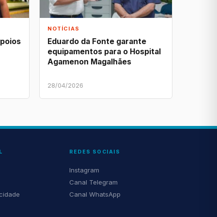
NOTÍCIAS
apoios
Eduardo da Fonte garante
equipamentos para o Hospital
Agamenon Magalhães
28/04/2026
L
REDES SOCIAIS
Instagram
Canal Telegram
acidade
Canal WhatsApp