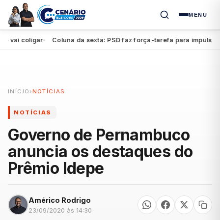
MENU
ligar
Coluna da sexta: PSD faz força-tarefa para impulsionar Túli
●
INÍCIO
›
NOTÍCIAS
NOTÍCIAS
Governo de Pernambuco
anuncia os destaques do
Prêmio Idepe
Américo Rodrigo
23/09/2020 às 14:30