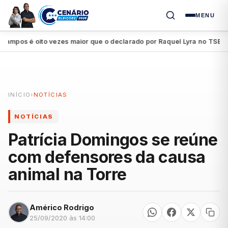
MENU
os é oito vezes maior que o declarado por Raquel Lyra no TSE
Pet
●
INÍCIO
›
NOTÍCIAS
NOTÍCIAS
Patrícia Domingos se reúne
com defensores da causa
animal na Torre
Américo Rodrigo
25/09/2020 às 14:00