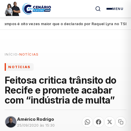
MENU
pos é oito vezes maior que o declarado por Raquel Lyra no TSE
Pe
●
INÍCIO
›
NOTÍCIAS
NOTÍCIAS
Feitosa critica trânsito do
Recife e promete acabar
com “indústria de multa”
Américo Rodrigo
25/09/2020 às 15:30