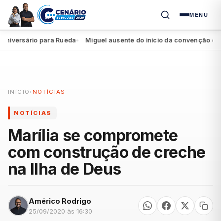
MENU
versário para Rueda
Miguel ausente do início da convenção da Fede
●
INÍCIO
›
NOTÍCIAS
NOTÍCIAS
Marília se compromete
com construção de creche
na Ilha de Deus
Américo Rodrigo
25/09/2020 às 16:30