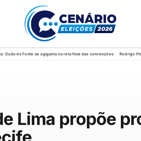
udu da Fonte se agiganta na reta final das convenções
Rodrigo Pinheiro
●
e Lima propõe pr
cife