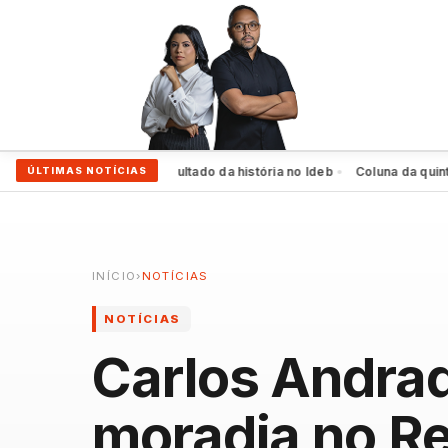
cife alcança melhor resultado da história no Ideb
Coluna da quinta: D
ÚLTIMAS NOTÍCIAS
●
INÍCIO
›
NOTÍCIAS
NOTÍCIAS
Carlos Andrad
moradia no Re