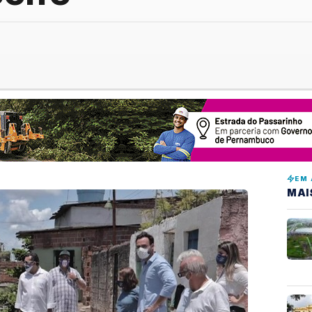
EM 
MAI