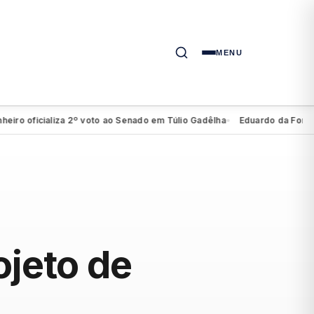
MENU
 oficializa 2º voto ao Senado em Túlio Gadêlha
Eduardo da Fonte evita
●
ojeto de