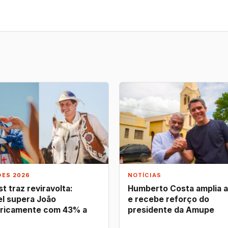
ÕES 2026
NOTÍCIAS
t traz reviravolta:
Humberto Costa amplia 
l supera João
e recebe reforço do
ricamente com 43% a
presidente da Amupe