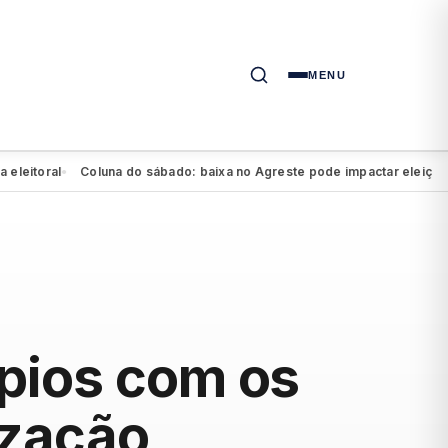
MENU
oral
Coluna do sábado: baixa no Agreste pode impactar eleição de Mar
●
ípios com os
ização