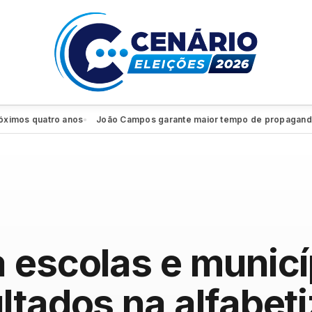
s quatro anos
João Campos garante maior tempo de propaganda eleit
●
 escolas e munic
ltados na alfabet