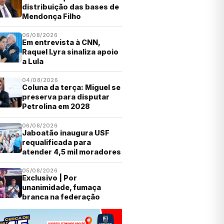
distribuição das bases de
Mendonça Filho
06/08/2026
Em entrevista à CNN,
Raquel Lyra sinaliza apoio
a Lula
04/08/2026
Coluna da terça: Miguel se
preserva para disputar
Petrolina em 2028
06/08/2026
Jaboatão inaugura USF
requalificada para
atender 4,5 mil moradores
05/08/2026
Exclusivo | Por
unanimidade, fumaça
branca na federação