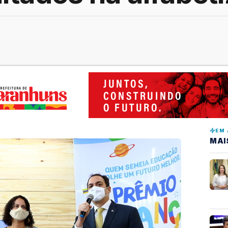
EM 
MAI