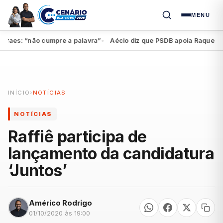
MENU
aes: “não cumpre a palavra”
Aécio diz que PSDB apoia Raquel, mas 
●
INÍCIO
›
NOTÍCIAS
NOTÍCIAS
Raffiê participa de
lançamento da candidatura
‘Juntos’
Américo Rodrigo
01/10/2020 às 19:00