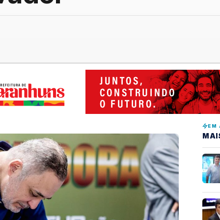
EM 
MAI