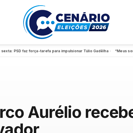
: PSD faz força-tarefa para impulsionar Túlio Gadêlha
“Meus sonhos co
●
rco Aurélio receb
vador