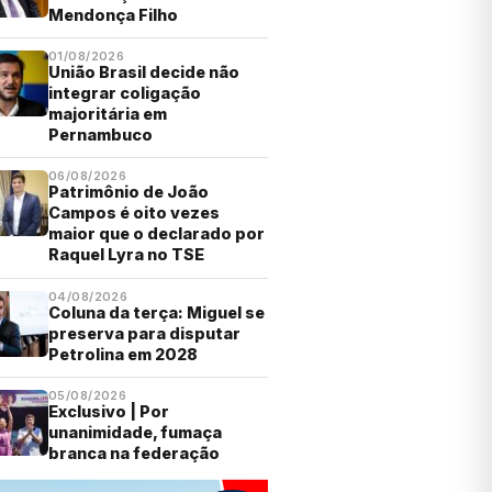
Mendonça Filho
01/08/2026
União Brasil decide não
integrar coligação
majoritária em
Pernambuco
06/08/2026
Patrimônio de João
Campos é oito vezes
maior que o declarado por
Raquel Lyra no TSE
04/08/2026
Coluna da terça: Miguel se
preserva para disputar
Petrolina em 2028
05/08/2026
Exclusivo | Por
unanimidade, fumaça
branca na federação