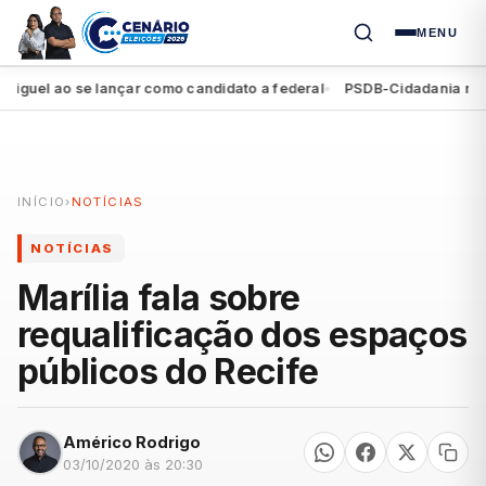
MENU
el ao se lançar como candidato a federal
PSDB-Cidadania registra
●
INÍCIO
›
NOTÍCIAS
NOTÍCIAS
Marília fala sobre
requalificação dos espaços
públicos do Recife
Américo Rodrigo
03/10/2020 às 20:30