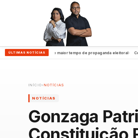
João Campos garante maior tempo de propaganda eleitoral
Coluna 
ÚLTIMAS NOTÍCIAS
●
INÍCIO
›
NOTÍCIAS
NOTÍCIAS
Gonzaga Patri
Constituição 