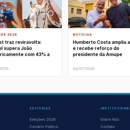
ÕES 2026
NOTÍCIAS
t traz reviravolta:
Humberto Costa amplia 
l supera João
e recebe reforço do
ricamente com 43% a
presidente da Amupe
/2026
24/07/2026
EDITORIAS
INSTITUCIONA
Eleições 2026
Sobre Nós
Cenário Político
Contato