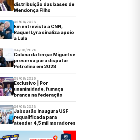
distribuição das bases de
Mendonça Filho
06/08/2026
Em entrevista à CNN,
Raquel Lyra sinaliza apoio
a Lula
04/08/2026
Coluna da terça: Miguel se
preserva para disputar
Petrolina em 2028
05/08/2026
Exclusivo | Por
unanimidade, fumaça
branca na federação
06/08/2026
Jaboatão inaugura USF
requalificada para
atender 4,5 mil moradores