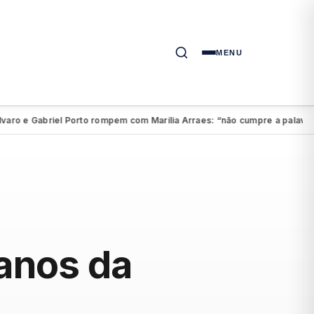
MENU
 e Gabriel Porto rompem com Marília Arraes: “não cumpre a palavra”
A
●
 anos da