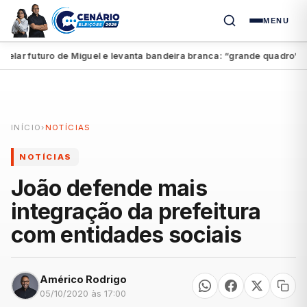
MENU
ar futuro de Miguel e levanta bandeira branca: “grande quadro”
Exc
●
INÍCIO
›
NOTÍCIAS
NOTÍCIAS
João defende mais
integração da prefeitura
com entidades sociais
Américo Rodrigo
05/10/2020 às 17:00