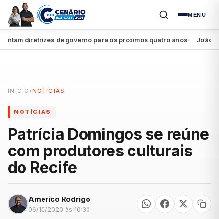
MENU
m diretrizes de governo para os próximos quatro anos
João Campos
●
INÍCIO
›
NOTÍCIAS
NOTÍCIAS
Patrícia Domingos se reúne
com produtores culturais
do Recife
Américo Rodrigo
06/10/2020 às 10:30