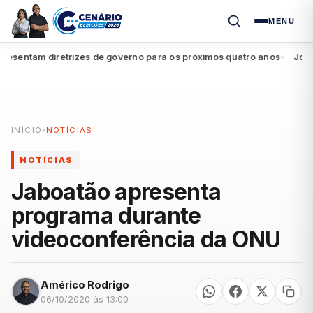
MENU
entam diretrizes de governo para os próximos quatro anos
João Cam
●
INÍCIO
›
NOTÍCIAS
NOTÍCIAS
Jaboatão apresenta
programa durante
videoconferência da ONU
Américo Rodrigo
06/10/2020 às 13:00