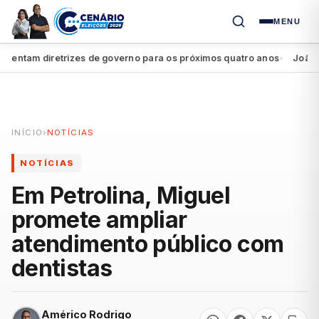
MENU
ntam diretrizes de governo para os próximos quatro anos
João Camp
●
INÍCIO
›
NOTÍCIAS
NOTÍCIAS
Em Petrolina, Miguel
promete ampliar
atendimento público com
dentistas
Américo Rodrigo