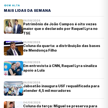
EM ALTA
MAIS LIDAS DA SEMANA
06/08/2026
Patrimônio de João Campos é oito vezes
maior que o declarado por Raquel Lyra no
TSE
05/08/2026
Coluna da quarta: a distribuição das bases
de Mendonça Filho
06/08/2026
Em entrevista à CNN, Raquel Lyra sinaliza
apoio a Lula
06/08/2026
Jaboatão inaugura USF requalificada para
atender 4,5 mil moradores
04/08/2026
Coluna da terça: Miguel se preserva para