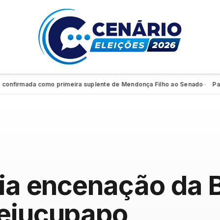
firmada como primeira suplente de Mendonça Filho ao Senado
Patrimôn
●
gia encenação da 
Tejucupapo