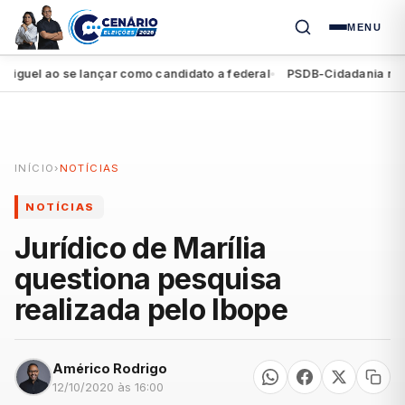
MENU
el ao se lançar como candidato a federal
PSDB-Cidadania registra
●
INÍCIO
›
NOTÍCIAS
NOTÍCIAS
Jurídico de Marília
questiona pesquisa
realizada pelo Ibope
Américo Rodrigo
12/10/2020 às 16:00