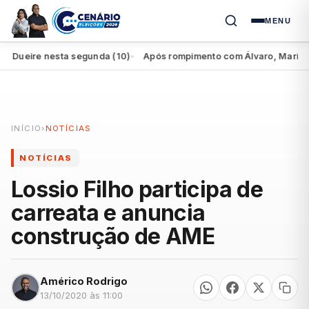
MENU
ueire nesta segunda (10)
Após rompimento com Álvaro, Marília perd
●
INÍCIO
›
NOTÍCIAS
NOTÍCIAS
Lossio Filho participa de
carreata e anuncia
construção de AME
Américo Rodrigo
13/10/2020 às 11:00