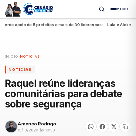
MENU
de apoio de 5 prefeitos e mais de 30 lideranças
Lula e Alckmin ap
●
INÍCIO
›
NOTÍCIAS
NOTÍCIAS
Raquel reúne lideranças
comunitárias para debate
sobre segurança
Américo Rodrigo
15/10/2020 às 10:30