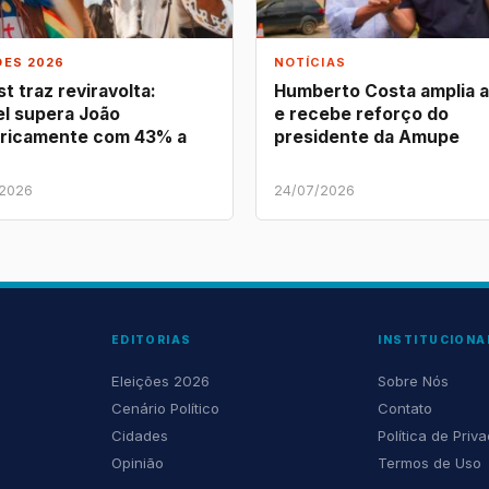
ÕES 2026
NOTÍCIAS
t traz reviravolta:
Humberto Costa amplia 
l supera João
e recebe reforço do
ricamente com 43% a
presidente da Amupe
/2026
24/07/2026
EDITORIAS
INSTITUCIONA
Eleições 2026
Sobre Nós
Cenário Político
Contato
Cidades
Política de Priv
Opinião
Termos de Uso