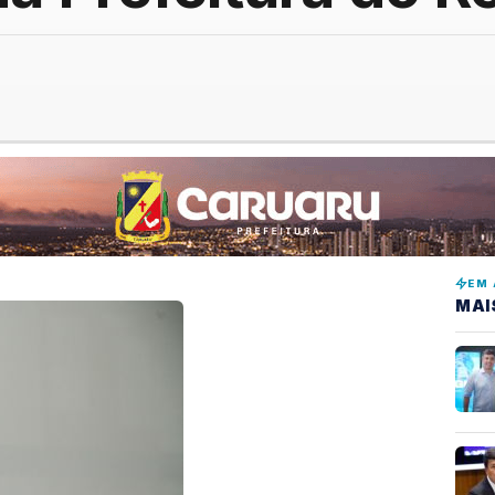
EM 
MAI