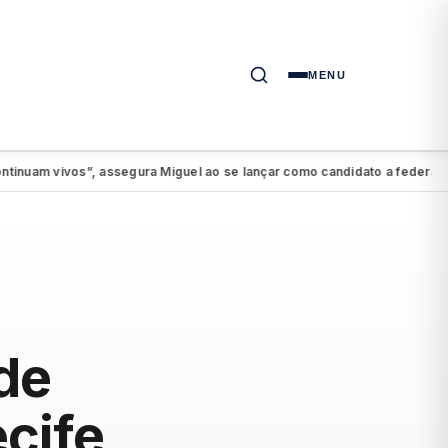
MENU
m vivos”, assegura Miguel ao se lançar como candidato a federal
PSD
●
de
cife