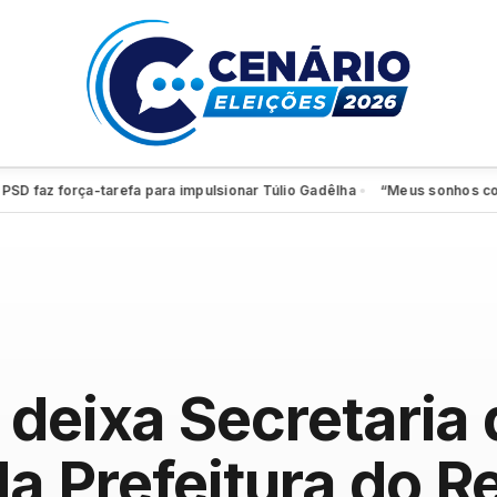
faz força-tarefa para impulsionar Túlio Gadêlha
“Meus sonhos continua
●
 deixa Secretaria 
 Prefeitura do Re