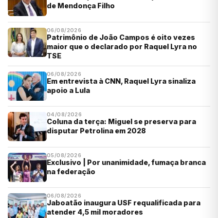
de Mendonça Filho
06/08/2026
Patrimônio de João Campos é oito vezes
maior que o declarado por Raquel Lyra no
TSE
06/08/2026
Em entrevista à CNN, Raquel Lyra sinaliza
apoio a Lula
04/08/2026
Coluna da terça: Miguel se preserva para
disputar Petrolina em 2028
05/08/2026
Exclusivo | Por unanimidade, fumaça branca
na federação
06/08/2026
Jaboatão inaugura USF requalificada para
atender 4,5 mil moradores