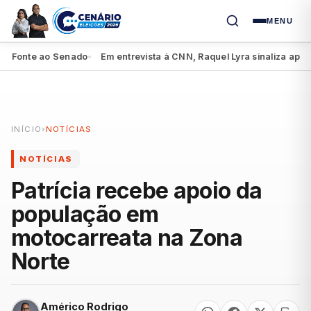
MENU
onte ao Senado
Em entrevista à CNN, Raquel Lyra sinaliza apoio a L
●
INÍCIO
›
NOTÍCIAS
NOTÍCIAS
Patrícia recebe apoio da
população em
motocarreata na Zona
Norte
Américo Rodrigo