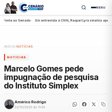
MENU
onte ao Senado
Em entrevista à CNN, Raquel Lyra sinaliza apoio a L
●
INÍCIO
›
NOTÍCIAS
NOTÍCIAS
Marcelo Gomes pede
impugnação de pesquisa
do Instituto Simplex
Américo Rodrigo
22/10/2020 às 11:45