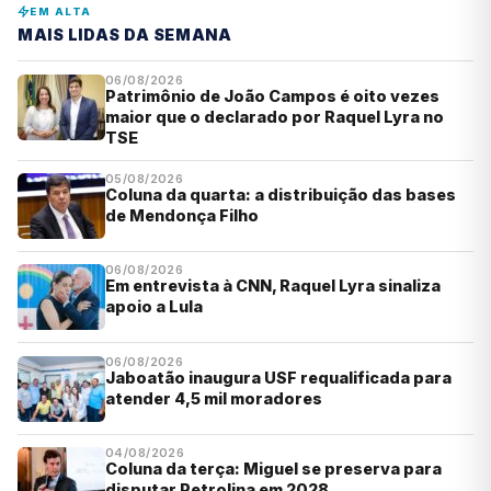
EM ALTA
MAIS LIDAS DA SEMANA
06/08/2026
Patrimônio de João Campos é oito vezes
maior que o declarado por Raquel Lyra no
TSE
05/08/2026
Coluna da quarta: a distribuição das bases
de Mendonça Filho
06/08/2026
Em entrevista à CNN, Raquel Lyra sinaliza
apoio a Lula
06/08/2026
Jaboatão inaugura USF requalificada para
atender 4,5 mil moradores
04/08/2026
Coluna da terça: Miguel se preserva para
disputar Petrolina em 2028