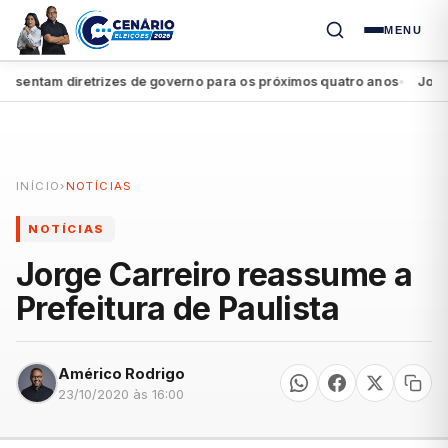
MENU
entam diretrizes de governo para os próximos quatro anos
João Cam
●
INÍCIO
›
NOTÍCIAS
NOTÍCIAS
Jorge Carreiro reassume a
Prefeitura de Paulista
Américo Rodrigo
23/10/2020 às 16:00