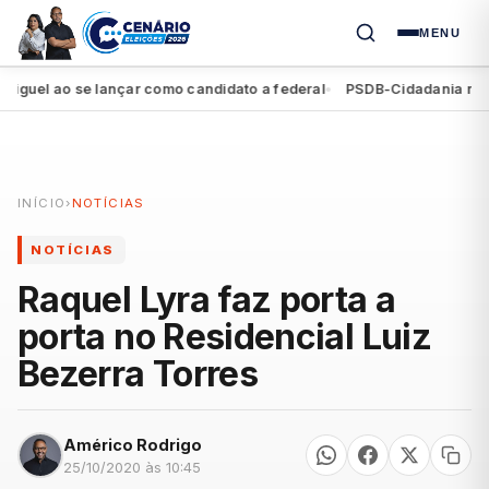
MENU
el ao se lançar como candidato a federal
PSDB-Cidadania registra
●
INÍCIO
›
NOTÍCIAS
NOTÍCIAS
Raquel Lyra faz porta a
porta no Residencial Luiz
Bezerra Torres
Américo Rodrigo
25/10/2020 às 10:45